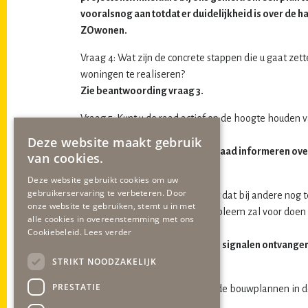
vooralsnog aan totdat er duidelijkheid is over de 
ZOwonen.
Vraag 4: Wat zijn de concrete stappen die u gaat ze
woningen te realiseren?
Zie beantwoording vraag 3.
Vraag 5: Kunt u de raad actief op de hoogte houden
omtrent deze bouwplannen?
Deze website maakt gebruik
Vanzelfsprekend zullen wij de raad informeren ove
van cookies.
dit bouwplan.
Deze website gebruikt cookies om uw
gebruikerservaring te verbeteren. Door
Vraag 6: Hoe aannemelijk is het dat bij andere nog 
onze website te gebruiken, stemt u in met
dorpskernen zich hetzelfde probleem zal voor doen 
alle cookies in overeenstemming met ons
is?
Cookiebeleid.
Lees verder
Op dit moment hebben wij geen signalen ontvange
STRIKT NOODZAKELIJK
worden stopgezet.
PRESTATIE
Vraag 7: Wat is de strategie om de bouwplannen in d
stagneren?