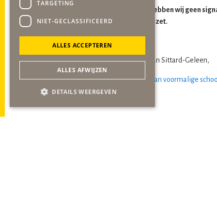
TARGETING
Zoals bij vraag 6 aangegeven hebben wij geen sig
NIET-GECLASSIFICEERD
ontwikkelingen worden stopgezet.
Hoogachtend,
ALLES ACCEPTEREN
Burgemeester en wethouders van Sittard-Geleen,
ALLES AFWIJZEN
Antwoord ex. art 43 RvO bouwplan voormalige school
DETAILS WEERGEVEN
Secre
Winston
6137 
06-51
secret