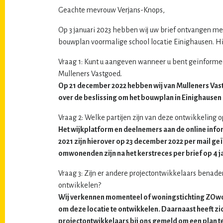
Geachte mevrouw Verjans-Knops,
Op 3 januari 2023 hebben wij uw brief ontvangen me
bouwplan voormalige school locatie Einighausen. Hi
Vraag 1: Kunt u aangeven wanneer u bent geïnformee
Mulleners Vastgoed.
Op 21 december 2022 hebben wij van Mulleners Vas
over de beslissing om het bouwplan in Einighausen 
Vraag 2: Welke partijen zijn van deze ontwikkeling
Het wijkplatform en deelnemers aan de online info
2021 zijn hierover op 23 december 2022 per mail ge
omwonenden zijn na het kerstreces per brief op 4 
Vraag 3: Zijn er andere projectontwikkelaars benad
ontwikkelen?
Wij verkennen momenteel of woningstichting ZOwo
om deze locatie te ontwikkelen. Daarnaast heeft zi
projectontwikkelaars bij ons gemeld om een plan t