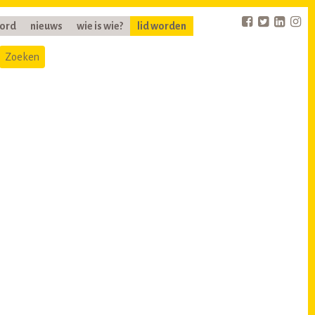
oord
nieuws
wie is wie?
lid worden