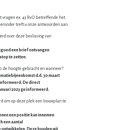
t vragen ex. 43 RvO betreffende het
eronder treft u onze antwoorden aan.
rd over deze beslissing van
tgoed een brief ontvangen
stop te zetten.
 op de hoogte gebracht en wanneer?
rmatiebijeenkomst d.d. 30 maart
ïnformeerd. De direct
januari 2023 geïnformeerd.
erd om op deze plek een bouwplan te
nen een positie kan innemen
ch een aantal
e ontwikkelen. Deze houden wij