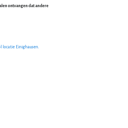
nalen ontvangen dat andere
 locatie Einighausen.
tariaat
gob
 Churchilllaan 19
ANBI gegevens
EA SITTARD
statuten
724483
beleidsplan
ariaat@gob-online.nl
huishoudelijk reglement