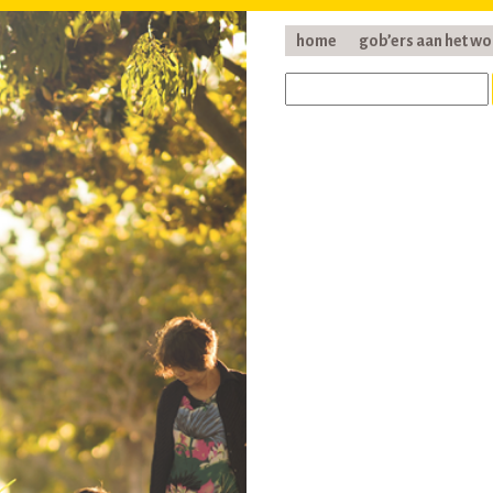
home
gob’ers aan het w