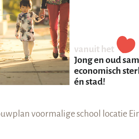
vanuit het
Jong en oud sam
economisch ster
én stad!
ouwplan voormalige school locatie Ei