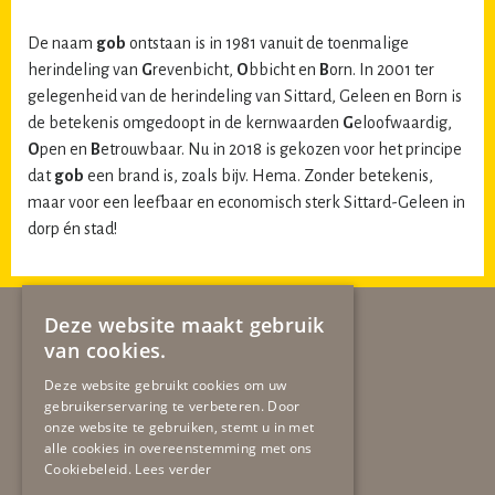
De naam
gob
ontstaan is in 1981 vanuit de toenmalige
herindeling van
G
revenbicht,
O
bbicht en
B
orn. In 2001 ter
gelegenheid van de herindeling van Sittard, Geleen en Born is
de betekenis omgedoopt in de kernwaarden
G
eloofwaardig,
O
pen en
B
etrouwbaar. Nu in 2018 is gekozen voor het principe
dat
gob
een brand is, zoals bijv. Hema. Zonder betekenis,
maar voor een leefbaar en economisch sterk Sittard-Geleen in
dorp én stad!
Deze website maakt gebruik
van cookies.
Deze website gebruikt cookies om uw
gebruikerservaring te verbeteren. Door
onze website te gebruiken, stemt u in met
alle cookies in overeenstemming met ons
Cookiebeleid.
Lees verder
Secretariaat
gob