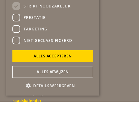
Winston Churchilllaan 19
STRIKT NOODZAKELIJK
6137 EA SITTARD
06-51724483
PRESTATIE
secretariaat@gob-online.nl
TARGETING
Algemeen contact
NIET-GECLASSIFICEERD
bel:
06-51724483
mail:
info@gob-online.nl
ALLES ACCEPTEREN
ALLES AFWIJZEN
ANBI gegevens
statuten
DETAILS WEERGEVEN
beleidsplan
huishoudelijk reglement
raadskalender
cookiebeleid
archief
privacy policy
Navigatie