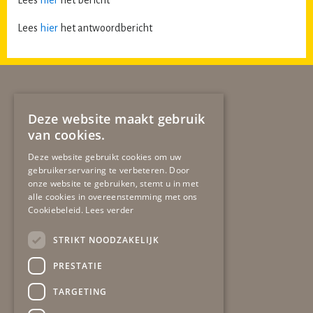
Lees
hier
het bericht
Lees
hier
het antwoordbericht
Deze website maakt gebruik
van cookies.
Deze website gebruikt cookies om uw
gebruikerservaring te verbeteren. Door
Secretariaat
gob
onze website te gebruiken, stemt u in met
alle cookies in overeenstemming met ons
Winston Churchilllaan 19
Cookiebeleid.
Lees verder
6137 EA SITTARD
06-51724483
STRIKT NOODZAKELIJK
secretariaat@gob-online.nl
PRESTATIE
Algemeen contact
TARGETING
bel:
06-51724483
mail:
info@gob-online.nl