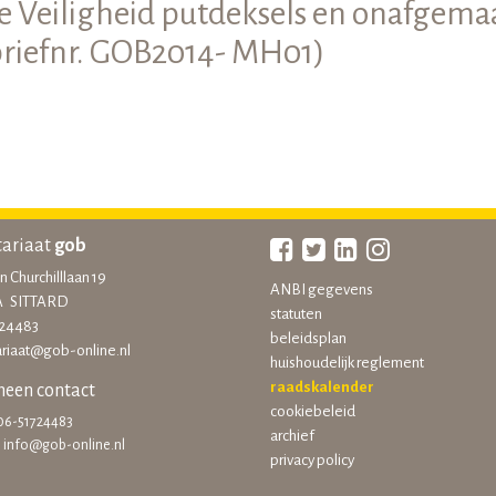
e Veiligheid putdeksels en onafgem
(briefnr. GOB2014- MH01)
tariaat
gob
 Churchilllaan 19
ANBI gegevens
EA SITTARD
statuten
724483
beleidsplan
ariaat@gob-online.nl
huishoudelijk reglement
raadskalender
een contact
cookiebeleid
06-51724483
archief
:
info@gob-online.nl
privacy policy