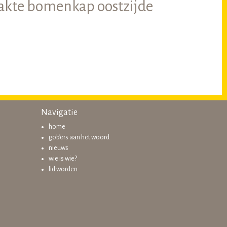
aakte bomenkap oostzijde
Navigatie
home
gob’ers aan het woord
nieuws
wie is wie?
lid worden