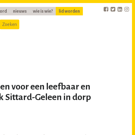
oord
nieuws
wie is wie?
lid worden
en voor een leefbaar en
k Sittard-Geleen in dorp