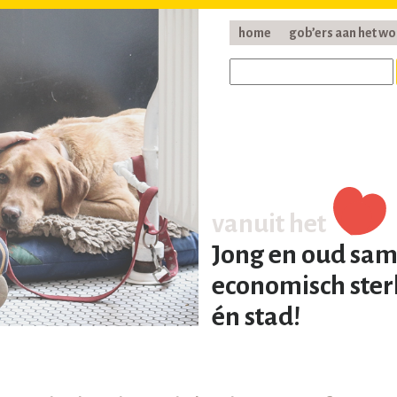
home
gob’ers aan het w
vanuit het
Jong en oud sam
economisch ster
én stad!