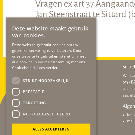
Vragen ex art 37 Aangaand
Jan Steenstraat te Sittard 
Lees
hier
het bericht
Deze website maakt gebruik
van cookies.
Deze website gebruikt cookies om uw
gebruikerservaring te verbeteren. Door
onze website te gebruiken, stemt u in met
alle cookies in overeenstemming met ons
Secre
Cookiebeleid.
Lees verder
Winston
STRIKT NOODZAKELIJK
6137 
06-51
PRESTATIE
secret
TARGETING
Algem
NIET-GECLASSIFICEERD
bel:
mail
ALLES ACCEPTEREN