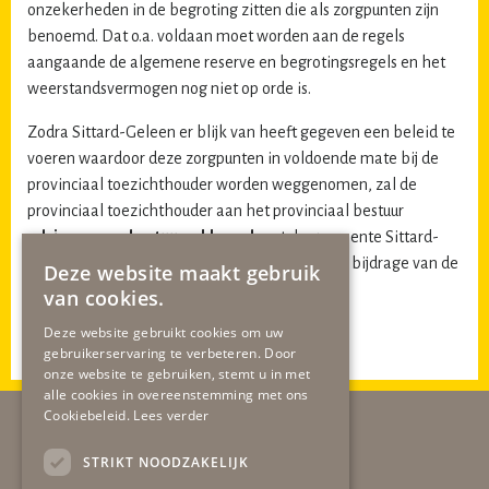
onzekerheden in de begroting zitten die als zorgpunten zijn
benoemd. Dat o.a. voldaan moet worden aan de regels
aangaande de algemene reserve en begrotingsregels en het
weerstandsvermogen nog niet op orde is.
Zodra Sittard-Geleen er blijk van heeft gegeven een beleid te
voeren waardoor deze zorgpunten in voldoende mate bij de
provinciaal toezichthouder worden weggenomen, zal de
provinciaal toezichthouder aan het provinciaal bestuur
adviseren een bestuursakkoord
met de gemeente Sittard-
Geleen in overweging te nemen. Zie hierna de bijdrage van de
Deze website maakt gebruik
gob-fractie.
van cookies.
Deze website gebruikt cookies om uw
Bijdrage van de gob-fractie
gebruikerservaring te verbeteren. Door
onze website te gebruiken, stemt u in met
alle cookies in overeenstemming met ons
Cookiebeleid.
Lees verder
STRIKT NOODZAKELIJK