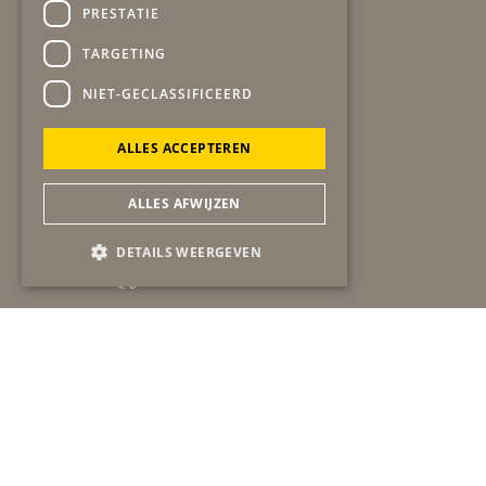
PRESTATIE
TARGETING
Secretariaat
gob
NIET-GECLASSIFICEERD
Winston Churchilllaan 19
6137 EA SITTARD
ALLES ACCEPTEREN
06-51724483
secretariaat@gob-online.nl
ALLES AFWIJZEN
Algemeen contact
DETAILS WEERGEVEN
bel:
06-51724483
mail:
info@gob-online.nl
ANBI gegevens
statuten
beleidsplan
huishoudelijk reglement
raadskalender
cookiebeleid