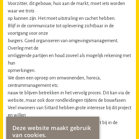
Voorzitter, dit gebouw, huis aan de markt, moet iets worden
waar we trots
op kunnen zijn. Het moet uitstraling en cachet hebben.
Blijf in de communicatie tot oplevering zichtbaar in de
voortgang voor onze
burgers. Goed organiseren van omgevingsmanagement.
Overleg met de
omliggende partijen en houd zoveel als mogelijk rekening met
hun
opmerkingen.
We doen een oproep om omwonenden, horeca,
centrummanagement etc.
nauw te blijven betrekken in het vervolg proces. Dit kan via de
website, maar ook door rondleidingen tijdens de bouwfasen.
Veel inwoners van Sittard hebben grote interesse bij dit project
en willen
graag betrokken worden hoe de voorgevel past bij in de
Deze website maakt gebruik
historische
van cookies.
omgeving.