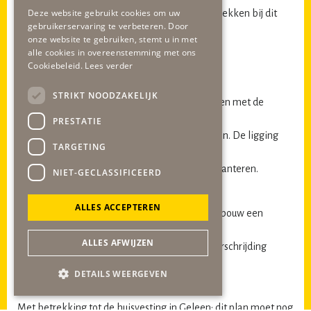
Deze website gebruikt cookies om uw
Hoe gaat het college de overige inwoners betrekken bij dit
gebruikerservaring te verbeteren. Door
proces .
onze website te gebruiken, stemt u in met
alle cookies in overeenstemming met ons
Toch zijn we ook kritisch :
Cookiebeleid.
Lees verder
Enkele punten:
STRIKT NOODZAKELIJK
Wordt er in de aanbesteding rekening gehouden met de
isolatie van de
PRESTATIE
woningen met betrekking tot de geluidsnormen. De ligging
TARGETING
aan de markt
noodzaakt om de hoogste isolatienormen te hanteren.
NIET-GECLASSIFICEERD
Financiën:
ALLES ACCEPTEREN
Wordt er bij de aanbesteding van het VenD gebouw een
voorbehoud
ALLES AFWIJZEN
gemaakt met betrekking bij meer kosten, overschrijding
budget? Wordt er
DETAILS WEERGEVEN
dan naar de raad teruggekomen?
Met betrekking tot de huisvesting in Geleen: dit plan moet nog