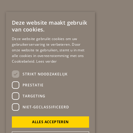
Deze website maakt gebruik
van cookies.
Deze website gebruikt cookies om uw
Secretariaat
gob
gebruikerservaring te verbeteren. Door
Winston Churchilllaan 19
onze website te gebruiken, stemt u in met
6137 EA SITTARD
alle cookies in overeenstemming met ons
Cookiebeleid.
Lees verder
06-51724483
secretariaat@gob-online.nl
STRIKT NOODZAKELIJK
Algemeen contact
PRESTATIE
bel:
06-51724483
mail:
info@gob-online.nl
TARGETING
NIET-GECLASSIFICEERD
ANBI gegevens
ALLES ACCEPTEREN
statuten
beleidsplan