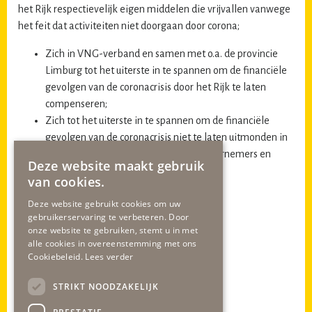
het Rijk respectievelijk eigen middelen die vrijvallen vanwege
het feit dat activiteiten niet doorgaan door corona;
Zich in VNG-verband en samen met o.a. de provincie
Limburg tot het uiterste in te spannen om de financiële
gevolgen van de coronacrisis door het Rijk te laten
compenseren;
Zich tot het uiterste in te spannen om de financiële
gevolgen van de coronacrisis niet te laten uitmonden in
een lastenverhoging voor burgers, ondernemers en
Deze website maakt gebruik
verenigingen.
van cookies.
En gaat over tot de orde van de dag,
Deze website gebruikt cookies om uw
gebruikerservaring te verbeteren. Door
Indiener:
onze website te gebruiken, stemt u in met
alle cookies in overeenstemming met ons
Patrick Brouwers
Cookiebeleid.
Lees verder
Fractievoorzitter CDA
STRIKT NOODZAKELIJK
gob
heeft niet ondertekend, wel gesteund