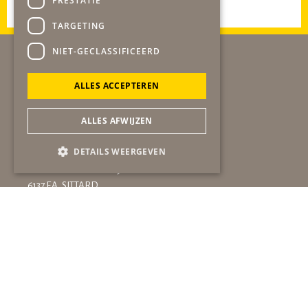
PRESTATIE
TARGETING
NIET-GECLASSIFICEERD
ALLES ACCEPTEREN
ALLES AFWIJZEN
Secretariaat
gob
DETAILS WEERGEVEN
Winston Churchilllaan 19
6137 EA SITTARD
06-51724483
secretariaat@gob-online.nl
Algemeen contact
bel:
06-51724483
mail:
info@gob-online.nl