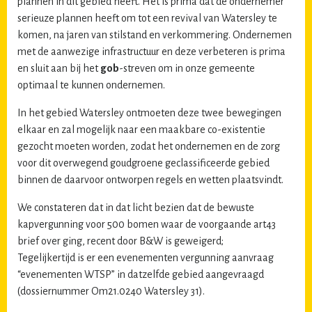
plannen in dit gebied heeft. Het is prima dat de ondernemer
serieuze plannen heeft om tot een revival van Watersley te
komen, na jaren van stilstand en verkommering. Ondernemen
met de aanwezige infrastructuur en deze verbeteren is prima
en sluit aan bij het
gob
-streven om in onze gemeente
optimaal te kunnen ondernemen.
In het gebied Watersley ontmoeten deze twee bewegingen
elkaar en zal mogelijk naar een maakbare co-existentie
gezocht moeten worden, zodat het ondernemen en de zorg
voor dit overwegend goudgroene geclassificeerde gebied
binnen de daarvoor ontworpen regels en wetten plaatsvindt.
We constateren dat in dat licht bezien dat de bewuste
kapvergunning voor 500 bomen waar de voorgaande art43
brief over ging, recent door B&W is geweigerd;
Tegelijkertijd is er een evenementen vergunning aanvraag
“evenementen WTSP” in datzelfde gebied aangevraagd
(dossiernummer Om21.0240 Watersley 31).