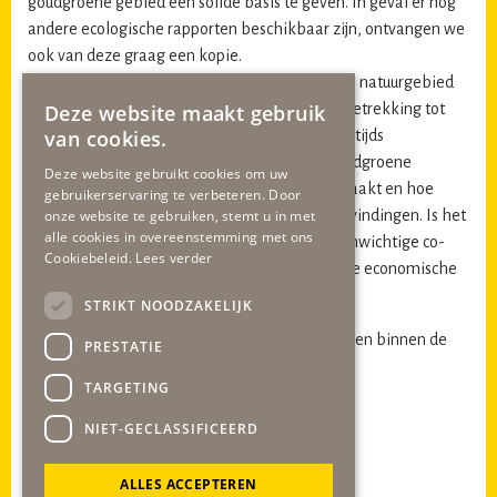
goudgroene gebied een solide basis te geven. In geval er nog
andere ecologische rapporten beschikbaar zijn, ontvangen we
ook van deze graag een kopie.
5
) Zijn er met de beheerder van het goudgroen natuurgebied
Deze website maakt gebruik
inmiddels sluitende afspraken gemaakt met betrekking tot
van cookies.
het toekomstige gebruik en herstel van de destijds
aangelegde NK2019-voorzieningen in het goudgroene
Deze website gebruikt cookies om uw
natuurgedeelte ? Welke afspraken zijn er gemaakt en hoe
gebruikerservaring te verbeteren. Door
onze website te gebruiken, stemt u in met
sluiten deze aan bij de recente ecologische bevindingen. Is het
alle cookies in overeenstemming met ons
mogelijk binnen regels en wetten om een evenwichtige co-
Cookiebeleid.
Lees verder
existentie van natuurwaarden en vernieuwende economische
bedrijvigheid aldaar te realiseren ?
STRIKT NOODZAKELIJK
We hopen in deze een reactie van u te ontvangen binnen de
PRESTATIE
daarvoor gestelde termijnen art 43 en art 44.
TARGETING
Met vriendelijke groet,
NIET-GECLASSIFICEERD
burgerraadslid
gob
-fractie
Fred Vroomen
ALLES ACCEPTEREN