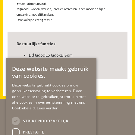
♥ voor natuur en sport
Mijn doel: wonen, werken, leren en recreëren in een mooie en fijne
omgeving mogelijk maken.
Door #altijddichtbij te zijn.
Bestuurlijke functies:
Lid Judoclub Judokai Born
Lid Fitness & Zo
Deze website maakt gebruik
van cookies.
Deze website gebruikt cookies om uw
gebruikerservaring te verbeteren. Door
onze website te gebruiken, stemt u in met
alle cookies in overeenstemming met ons
Cookiebeleid.
Lees verder
STRIKT NOODZAKELIJK
PRESTATIE