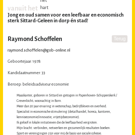
vanuit het
Jong en oud samen voor een leefbaar en economisch
sterk Sittard-Geleen in dorp én stad!
Raymond Schoffelen
raymond.schoffelen@gob-online.nl
Geboortejaar: 1978
Kandidaatnummer: 33
Beroep: beleidsadviseur economie
Maaskanter, geboren in Sittard en getogen in Papenhoven‑Schipperskerk /
Grevenbicht; woonachtig in Born.
Meer dan 20 jaar ervaring in wetenschap, bedrijfsleven en overheid.
Specialist in economische stimulering (detailhandel, horeca, kantoren,
kenniseconomie/innovatie, vrijetijdseconomie).
Ik geloof in lokale initiatieven die de leefbaarheid vergroten.
Mijn kracht: verbinden, netwerken en gezamenlijk resultaten boeken.
Sport en verenigingen zijn voor mij de basis van sociale cohesie.