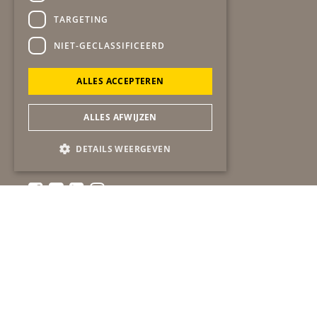
TARGETING
Secretariaat
gob
NIET-GECLASSIFICEERD
Winston Churchilllaan 19
6137 EA SITTARD
ALLES ACCEPTEREN
06-51724483
secretariaat@gob-online.nl
ALLES AFWIJZEN
Algemeen contact
bel:
06-51724483
DETAILS WEERGEVEN
mail:
info@gob-online.nl
ANBI gegevens
statuten
beleidsplan
huishoudelijk reglement
raadskalender
cookiebeleid
archief