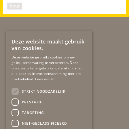
Deze website maakt gebruik
van cookies.
Deze website gebruikt cookies om uw
gebruikerservaring te verbeteren. Door
Secretariaat
gob
onze website te gebruiken, stemt u in met
alle cookies in overeenstemming met ons
Winston Churchilllaan 19
Cookiebeleid.
Lees verder
6137 EA SITTARD
06-51724483
STRIKT NOODZAKELIJK
secretariaat@gob-online.nl
PRESTATIE
Algemeen contact
bel:
06-51724483
TARGETING
mail:
info@gob-online.nl
NIET-GECLASSIFICEERD