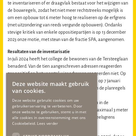
te inventariseren of er draagvlak bestaat voor het wijzigen van
de bouwregels, zodat het niet meer rechtstreeks mogelijk is
om een opbouw tot 6 meter hoog te realiseren op de erfgrens
(met uitzondering van reeds vergunde opbouwen). Ondanks
stevige kritiek van enkele oppositiepartijen is op 13 december
2023 onze motie, met steun van de fractie SPA, aangenomen.
Resultaten van de inventarisatie
In juli 2024 heeft het college de bewoners van de Tersteeglaan
benaderd. Van de tien aangeschreven adressen reageerden
zes positief op het voorstel; vier adressen reageerden niet. Op
basis van deze inventarisatie heeft het college op 7 januari
Deze website maakt gebruik
2025 besloten de gemeenteraad voor te stellen de planregels
van cookies.
te wijzigen.
Deze website gebruikt cookies om uw
De voorgestelde wijziging houdt in dat bouwen in de
gebruikerservaring te verbeteren. Door
noordelijke perceelsgrens wordt beperkt tot maximaal 3 meter
onze website te gebruiken, stemt u in met
hoog, tot een afstand van 3 meter van die perceelsgrens
alle cookies in overeenstemming met ons
Cookiebeleid.
Lees verder
Vervolg