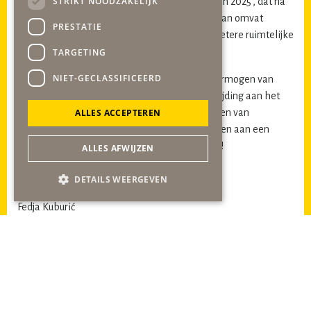
STRIKT NOODZAKELIJK
De wijziging wordt opgenomen in het ‘veegplan 2025’, dat na
de zomer aan de raad wordt voorgelegd. Dit plan omvat
PRESTATIE
meerdere wijzigingen die bijdragen aan een betere ruimtelijke
ordening in onze gemeente.
TARGETING
NIET-GECLASSIFICEERD
Wij zijn trots op de inzet en het doorzettingsvermogen van
onze fractie in dit proces. Het toont onze toewijding aan het
ALLES ACCEPTEREN
beschermen van leefbaarheid en het versterken van
bewonersparticipatie. Samen blijven we bouwen aan een
gemeente waarin iedereen zich gehoord voelt!
ALLES AFWIJZEN
Hartelijke groet,
DETAILS WEERGEVEN
namens de fractie
gob
,
Fedja Kuburić
Informatiebrief voor de leden en inwoners inzake
Tersteeglaan Sittard def.