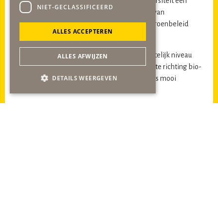
initiatieven als maaibeleid gericht op bio-diversiteit een
NIET-GECLASSIFICEERD
kapstok verkrijgen. Immers ook de uitvoering van
groenonderhoud moet een vertaling zijn van groenbeleid
ALLES ACCEPTEREN
zonder dat daar een muur tussen zit.
Nog onverkend zijn ideeën als het op gemeentelijk niveau
ALLES AFWIJZEN
stimuleren van landbouw beleid in de gemeente richting bio-
DETAILS WEERGEVEN
boerderijen, waarbij het Harteveld initiatief als mooi
voorbeeld kan dienen.
Belangrijk voor het draagvlak is een start te maken bij
ambtenaren, bestuur, raad en scholen met
educatie over
groen én daar telkens in het veld een actie aan te verbinden
(door ter plekke te gaan kijken en ‘doen’). Voorbeelden zijn het
plukbos en eetbaar groen in de wijken. Immers onbekend
maakt onbemind en de hernieuwde kennismaking met natuur
als oorspronkelijke voedselbron is voor menigeen een ‘eye-
opener’.
Spannend maar zeker realiseerbaar ism bewoners vonden we
het creëren van de hangende tuinen in de kernen van Born,