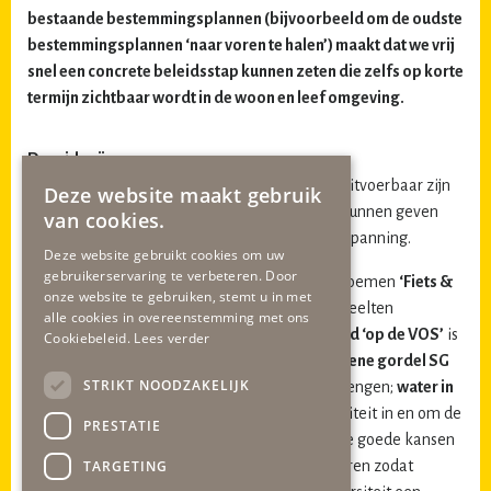
bestaande bestemmingsplannen (bijvoorbeeld om de oudste
bestemmingsplannen ‘naar voren te halen’) maakt dat we vrij
snel een concrete beleidsstap kunnen zeten die zelfs op korte
termijn zichtbaar wordt in de woon en leef omgeving.
Doe-ideeën
Concrete ideeën die in het veld, in het groen, uitvoerbaar zijn
Deze website maakt gebruik
en de ‘groen beleving’ meteen een oppepper kunnen geven
van cookies.
zijn er ook. Soms zelfs tegen geringe kosteninspanning.
Deze website gebruikt cookies om uw
gebruikerservaring te verbeteren. Door
Als concrete aanbeveling om ‘te doen’ zijn te noemen
‘Fiets &
onze website te gebruiken, stemt u in met
Wandelpaden verbinden
en ontbrekende gedeelten
alle cookies in overeenstemming met ons
aanleggen, met het stukje ontbrekend
fietspad ‘op de VOS’
is
Cookiebeleid.
Lees verder
dit makkelijk te realiseren en daarmee
de groene gordel SG
STRIKT NOODZAKELIJK
op elegante wijze een ferme stap vooruit te brengen;
water in
de gracht(en)
waardoor de Sittardse biodiversiteit in en om de
PRESTATIE
gracht meteen een boost krijgt. Tevens zien we goede kansen
TARGETING
om een integraler groenonderhoud te formuleren zodat