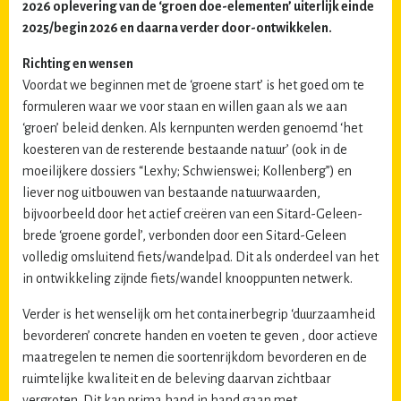
2026 oplevering van de ‘groen doe-elementen’ uiterlijk einde
2025/begin 2026 en daarna verder door-ontwikkelen.
Richting en wensen
Voordat we beginnen met de ‘groene start’ is het goed om te
formuleren waar we voor staan en willen gaan als we aan
‘groen’ beleid denken. Als kernpunten werden genoemd ‘het
koesteren van de resterende bestaande natuur’ (ook in de
moeilijkere dossiers “Lexhy; Schwienswei; Kollenberg”) en
liever nog uitbouwen van bestaande natuurwaarden,
bijvoorbeeld door het actief creëren van een Sitard-Geleen-
brede ‘groene gordel’, verbonden door een Sitard-Geleen
volledig omsluitend fiets/wandelpad. Dit als onderdeel van het
in ontwikkeling zijnde fiets/wandel knooppunten netwerk.
Verder is het wenselijk om het containerbegrip ‘duurzaamheid
bevorderen’ concrete handen en voeten te geven , door actieve
maatregelen te nemen die soortenrijkdom bevorderen en de
ruimtelijke kwaliteit en de beleving daarvan zichtbaar
vergroten. Dit kan prima hand in hand gaan met