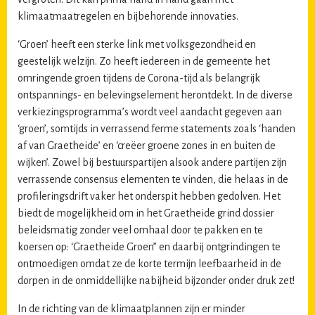
klimaatmaatregelen en bijbehorende innovaties.
‘Groen’ heeft een sterke link met volksgezondheid en
geestelijk welzijn. Zo heeft iedereen in de gemeente het
omringende groen tijdens de Corona-tijd als belangrijk
ontspannings- en belevingselement herontdekt. In de diverse
verkiezingsprogramma’s wordt veel aandacht gegeven aan
‘groen’, somtijds in verrassend ferme statements zoals ‘handen
af van Graetheide’ en ‘creëer groene zones in en buiten de
wijken’. Zowel bij bestuurspartijen alsook andere partijen zijn
verrassende consensus elementen te vinden, die helaas in de
profileringsdrift vaker het onderspit hebben gedolven. Het
biedt de mogelijkheid om in het Graetheide grind dossier
beleidsmatig zonder veel omhaal door te pakken en te
koersen op: ‘Graetheide Groen” en daarbij ontgrindingen te
ontmoedigen omdat ze de korte termijn leefbaarheid in de
dorpen in de onmiddellijke nabijheid bijzonder onder druk zet!
In de richting van de klimaatplannen zijn er minder