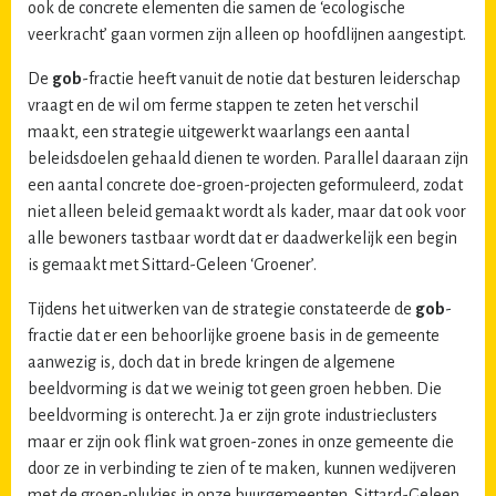
ook de concrete elementen die samen de ‘ecologische
veerkracht’ gaan vormen zijn alleen op hoofdlijnen aangestipt.
De
gob
-fractie heeft vanuit de notie dat besturen leiderschap
vraagt en de wil om ferme stappen te zeten het verschil
maakt, een strategie uitgewerkt waarlangs een aantal
beleidsdoelen gehaald dienen te worden. Parallel daaraan zijn
een aantal concrete doe-groen-projecten geformuleerd, zodat
niet alleen beleid gemaakt wordt als kader, maar dat ook voor
alle bewoners tastbaar wordt dat er daadwerkelijk een begin
is gemaakt met Sittard-Geleen ‘Groener’.
Tijdens het uitwerken van de strategie constateerde de
gob
-
fractie dat er een behoorlijke groene basis in de gemeente
aanwezig is, doch dat in brede kringen de algemene
beeldvorming is dat we weinig tot geen groen hebben. Die
beeldvorming is onterecht. Ja er zijn grote industrieclusters
maar er zijn ook flink wat groen-zones in onze gemeente die
door ze in verbinding te zien of te maken, kunnen wedijveren
met de groen-plukjes in onze buurgemeenten. Sittard-Geleen