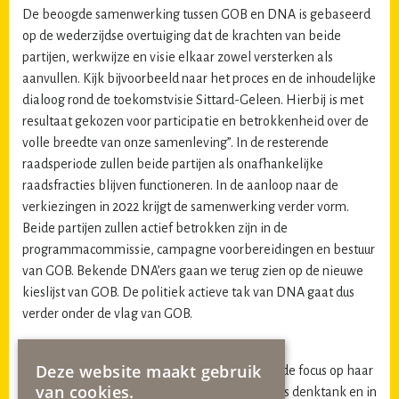
De beoogde samenwerking tussen GOB en DNA is gebaseerd
op de wederzijdse overtuiging dat de krachten van beide
partijen, werkwijze en visie elkaar zowel versterken als
aanvullen. Kijk bijvoorbeeld naar het proces en de inhoudelijke
dialoog rond de toekomstvisie Sittard-Geleen. Hierbij is met
resultaat gekozen voor participatie en betrokkenheid over de
volle breedte van onze samenleving”. In de resterende
raadsperiode zullen beide partijen als onafhankelijke
raadsfracties blijven functioneren. In de aanloop naar de
verkiezingen in 2022 krijgt de samenwerking verder vorm.
Beide partijen zullen actief betrokken zijn in de
programmacommissie, campagne voorbereidingen en bestuur
van GOB. Bekende DNA’ers gaan we terug zien op de nieuwe
kieslijst van GOB. De politiek actieve tak van DNA gaat dus
verder onder de vlag van GOB.
DNA VERDER ALS DENKTANK
Deze website maakt gebruik
DNA zelf, verlegt, trouw aan haar eigen visie, de focus op haar
van cookies.
kracht en oorsprong. “DNA is ooit begonnen als denktank en in