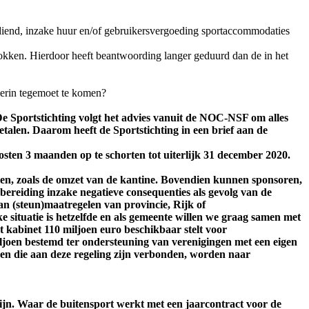
iend, inzake huur en/of gebruikersvergoeding sportaccommodaties
rokken. Hierdoor heeft beantwoording langer geduurd dan de in het
ierin tegemoet te komen?
De Sportstichting volgt het advies vanuit de NOC-NSF om alles
etalen. Daarom heeft de Sportstichting in een brief aan de
kosten 3 maanden op te schorten tot uiterlijk 31 december 2020.
en, zoals de omzet van de kantine. Bovendien kunnen sponsoren,
rbereiding inzake negatieve consequenties als gevolg van de
an (steun)maatregelen van provincie, Rijk of
situatie is hetzelfde en als gemeente willen we graag samen met
 kabinet 110 miljoen euro beschikbaar stelt voor
iljoen bestemd ter ondersteuning van verenigingen met een eigen
en die aan deze regeling zijn verbonden, worden naar
zijn. Waar de buitensport werkt met een jaarcontract voor de