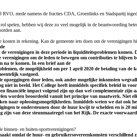
43 RVO, mede namens de fracties CDA, Groenlinks en Stadspartij inged
 rol spelen, hebben wij deze zo veel mogelijk in de beantwoording bet
oorden aan.
ge kosten in rekening. Kan de gemeente iets doen om de verenigingen h
 de
 de verenigingen in deze periode in liquiditeitsproblemen komen. 
e verenigingen om de leden te bewegen om contributies te blijven b
 na te komen. In een brief aan de
problemen, de mogelijkheid om per 1 april 2020 de betaling van de 
meentelijk vastgoed.
e opzeggingen door leden, ook ander mogelijke inkomsten wegvall
niet in beeld. Het College heeft inmiddels specifiek beleid in voo
 een financiële impact volgend zijn op dan wel complementair zijn a
en worden beoordeeld vanuit het principe van maatwerk. Niet elke 
ken naar oplossingsmogelijkheden. Inmiddels weten we dat ook het
gingen te ondersteunen door de huur kwijt te schelden en is 20 m
g zijn van deze steunmaatregel van het Rijk. De exacte voorwaard
e binnen- en buiten-sportverenigingen?
 gemaakt omdat de huur- en gebruikersovereenkomsten verschillend 