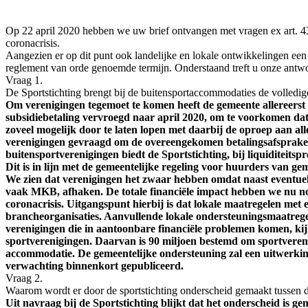
Op 22 april 2020 hebben we uw brief ontvangen met vragen ex art. 
coronacrisis.
Aangezien er op dit punt ook landelijke en lokale ontwikkelingen een
reglement van orde genoemde termijn. Onderstaand treft u onze antw
Vraag 1.
De Sportstichting brengt bij de buitensportaccommodaties de volledi
Om verenigingen tegemoet te komen heeft de gemeente allereerst
subsidiebetaling vervroegd naar april 2020, om te voorkomen dat
zoveel mogelijk door te laten lopen met daarbij de oproep aan all
verenigingen gevraagd om de overeengekomen betalingsafspraken
buitensportverenigingen biedt de Sportstichting, bij liquiditeits
Dit is in lijn met de gemeentelijke regeling voor huurders van ge
We zien dat verenigingen het zwaar hebben omdat naast eventuel
vaak MKB, afhaken. De totale financiële impact hebben we nu nog 
coronacrisis. Uitgangspunt hierbij is dat lokale maatregelen met
brancheorganisaties. Aanvullende lokale ondersteuningsmaatregel
verenigingen die in aantoonbare financiële problemen komen, kij
sportverenigingen. Daarvan is 90 miljoen bestemd om sportvereni
accommodatie. De gemeentelijke ondersteuning zal een uitwerkin
verwachting binnenkort gepubliceerd.
Vraag 2.
Waarom wordt er door de sportstichting onderscheid gemaakt tussen d
Uit navraag bij de Sportstichting blijkt dat het onderscheid is