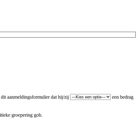
dit aanmeldingsformulier dat hij/zij
een bedrag
itieke groepering gob.