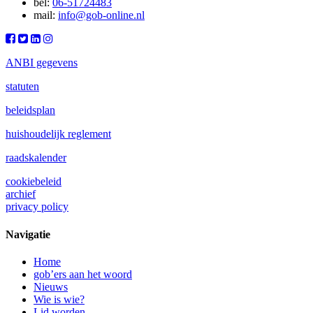
bel:
06-51724483
mail:
info@gob-online.nl
ANBI gegevens
statuten
beleidsplan
huishoudelijk reglement
raadskalender
cookiebeleid
archief
privacy policy
Navigatie
Home
gob’ers aan het woord
Nieuws
Wie is wie?
Lid worden