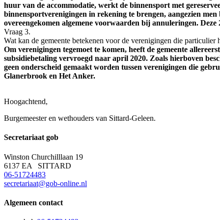
huur van de accommodatie, werkt de binnensport met gereserveer
binnensportverenigingen in rekening te brengen, aangezien men b
overeengekomen algemene voorwaarden bij annuleringen. Deze 25
Vraag 3.
Wat kan de gemeente betekenen voor de verenigingen die particulier 
Om verenigingen tegemoet te komen, heeft de gemeente allereerst
subsidiebetaling vervroegd naar april 2020. Zoals hierboven be
geen onderscheid gemaakt worden tussen verenigingen die gebrui
Glanerbrook en Het Anker.
Hoogachtend,
Burgemeester en wethouders van Sittard-Geleen.
Secretariaat
gob
Winston Churchilllaan 19
6137 EA SITTARD
06-51724483
secretariaat@gob-online.nl
Algemeen contact