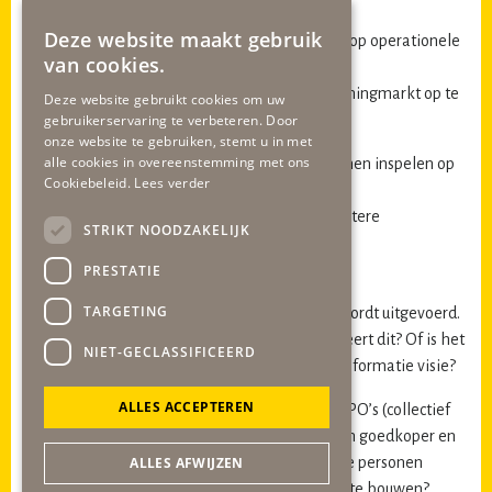
Deze website maakt gebruik
1
) Op welke manier zijn we in onze gemeente op operationele
van cookies.
wijze
bezig om de diverse problematieken in de woningmarkt op te
Deze website gebruikt cookies om uw
lossen?
gebruikerservaring te verbeteren. Door
onze website te gebruiken, stemt u in met
alle cookies in overeenstemming met ons
2
) Wat is nodig om flexibeler en sneller te kunnen inspelen op
Cookiebeleid.
Lees verder
de
wensen in de woningmarkt en dus met een kortere
STRIKT NOODZAKELIJK
doorlooptijd
tot ontwikkelingen te komen?
PRESTATIE
TARGETING
3
) De transformatie visie van atelier Romain wordt uitgevoerd.
Zijn we hier nog altijd tevreden over? Functioneert dit? Of is het
NIET-GECLASSIFICEERD
tijd voor een realistische woningvoorraad transformatie visie?
ALLES ACCEPTEREN
4
) Bent u bereid tot vergaand faciliteren van CPO’s (collectief
particulier opdrachtgeverschap). CPO’s bouwen goedkoper en
vormen meteen een sociaal collectief van prive personen
ALLES AFWIJZEN
door samen een woonblok, woonwijk of hofje te bouwen?