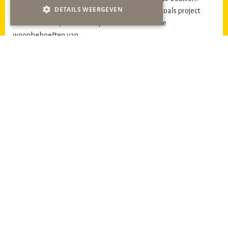
DETAILS WEERGEVEN
CPO’s zijn niet gericht op winstmaximalisatie zoals project
ontwikkelaars, maar wel op het voldoen aan de
woonbehoeften van
de toekomstige bewoners/eigenaren.
5
) Op 6 april 2019 stelde
gob
middels een art 43 vragen
inzake het gebruiken van de stimuleringsregeling ‘woonzorg
arrangementen”. In hoeverre is die stimuleringsregeling in
onze
gemeente tot bloei gekomen?
Met vriendelijke groet,
Namens de gehele
gob
fractie
210913-gob-art-43-flexibele-woningmarkt
Download