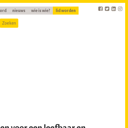
oord
nieuws
wie is wie?
lid worden
en voor een leefbaar en