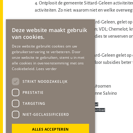
4. Ontplooit de gemeente Sittard-Geleen activiteit
activiteiten. Zo niet: waarom niet en welke overwegi
5. Overweegt de gemeente Sittard-Geleen, gelet op d
Deze website maakt gebruik
grootschalige storage faciliteiten; VDL; Chemelot;
van cookies.
autowegen), om innovatie subsidies te verwerven om
hub op het balkon van Europa ?
Deze website gebruikt cookies om uw
gebruikerservaring te verbeteren. Door
6. Overweegt de gemeente Sittard-Geleen gelet op 
onze website te gebruiken, stemt u in met
en regio te bewegen geholpen door subsidies beter t
alle cookies in overeenstemming met ons
Cookiebeleid.
Lees verder
Met vriendelijke groet,
STRIKT NOODZAKELIJK
Burgerraadslid
gob
fractie Fred Vroomen
PRESTATIE
Fractievoorzitter
gob
fractie Yvonne Salvino
TARGETING
gob Art 43 Europese Subsidies
Download
Limburgse vangst in vijver EU beter
Download
NIET-GECLASSIFICEERD
ALLES ACCEPTEREN