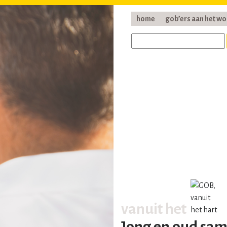
home
gob’ers aan het w
vanuit het
Jong en oud sam