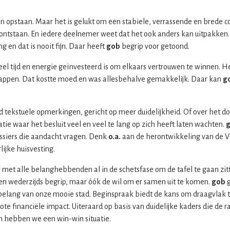
en opstaan. Maar het is gelukt om een stabiele, verrassende en brede co
 ontstaan. En iedere deelnemer weet dat het ook anders kan uitpakken. 
ng en dat is nooit fijn. Daar heeft
gob
begrip voor getoond.
eel tijd en energie geïnvesteerd is om elkaars vertrouwen te winnen. H
tappen. Dat kostte moed en was allesbehalve gemakkelijk. Daar kan
g
d tekstuele opmerkingen, gericht op meer duidelijkheid. Of over het do
ie waar het besluit veel en veel te lang op zich heeft laten wachten.
ossiers die aandacht vragen. Denk
o.a.
aan de herontwikkeling van de V&
lijke huisvesting.
 met alle belanghebbenden al in de schetsfase om de tafel te gaan zit
leen wederzijds begrip, maar óók de wil om er samen uit te komen.
gob
g
 belang van onze mooie stad. Beginspraak biedt de kans om draagvlak t
rote financiële impact. Uiteraard op basis van duidelijke kaders die de
an hebben we een win-win situatie.