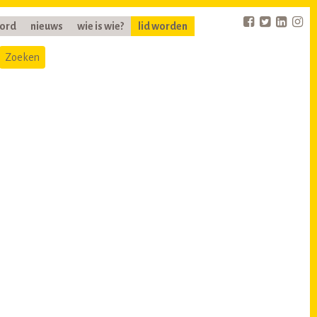
oord
nieuws
wie is wie?
lid worden