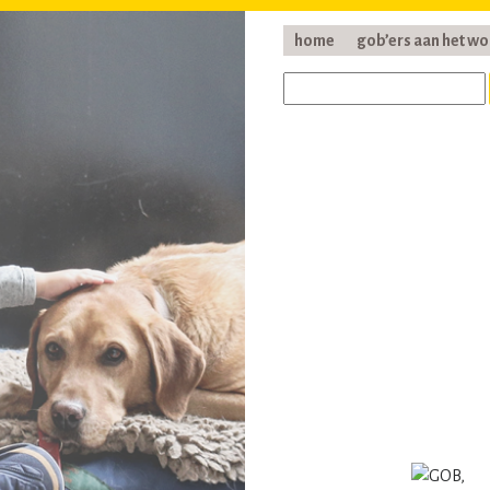
home
gob’ers aan het w