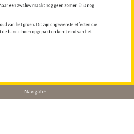
. Maar een zwaluw maakt nog geen zomer! Er is nog
houd van het groen. Dit zijn ongewenste effecten die
t de handschoen opgepakt en komt eind van het
Navigatie
home
gob’ers aan het woord
nieuws
wie is wie?
lid worden