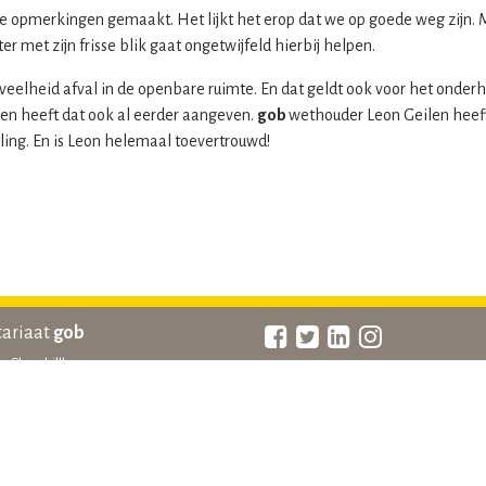
ieve opmerkingen gemaakt. Het lijkt het erop dat we op goede weg zijn
 met zijn frisse blik gaat ongetwijfeld hierbij helpen.
eveelheid afval in de openbare ruimte. En dat geldt ook voor het onder
en heeft dat ook al eerder aangeven.
gob
wethouder Leon Geilen heef
ling. En is Leon helemaal toevertrouwd!
tariaat
gob
 Churchilllaan 19
ANBI gegevens
EA SITTARD
statuten
724483
beleidsplan
ariaat@gob-online.nl
huishoudelijk reglement
raadskalender
een contact