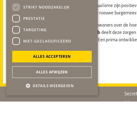
Over de bestuurscultuur en het dualisme zijn posit
STRIKT NOODZAKELIJK
wel wat werk te verzetten. Onze nieuwe burgemeester
PRESTATIE
Terecht is de irritatie van onze inwoners over de ho
TARGETING
we met zijn allen niet willen!
gob
deelt deze zorgen 
jaar met een nieuw afvalbeleid. Een prima ontwikke
NIET-GECLASSIFICEERD
Yvonne Salvino
ALLES ACCEPTEREN
ALLES AFWIJZEN
DETAILS WEERGEVEN
Secre
Winston
6137 
06-51
secret
Algem