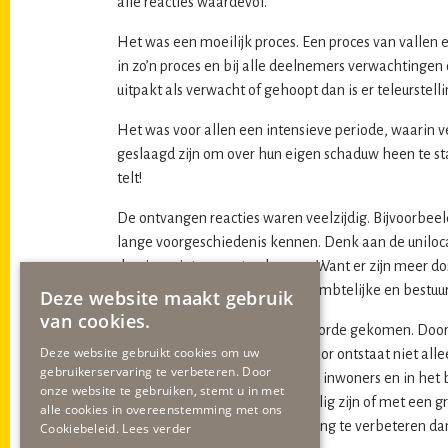
alle reacties waardevol.
Het was een moeilijk proces. Een proces van vallen 
in zo’n proces en bij alle deelnemers verwachtingen
uitpakt als verwacht of gehoopt dan is er teleurstelli
Het was voor allen een intensieve periode, waarin v
geslaagd zijn om over hun eigen schaduw heen te s
telt!
De ontvangen reacties waren veelzijdig. Bijvoorbeel
lange voorgeschiedenis kennen. Denk aan de unilocat
dossiers niet zo gaat gebeuren. Want er zijn meer d
horecastraatje in Geleen of de ambtelijke en bestuur
Deze website maakt gebruik
van cookies.
Beginspraak is uitvoerig aan de orde gekomen. Door
Deze website gebruikt cookies om uw
standpunt toe te lichten. Daardoor ontstaat niet al
gebruikerservaring te verbeteren. Door
website. In het belang van onze inwoners en in het
onze website te gebruiken, stemt u in met
onderwerpen die politiek gevoelig zijn of met een g
alle cookies in overeenstemming met ons
te versnellen en de besluitvorming te verbeteren d
Cookiebeleid.
Lees verder