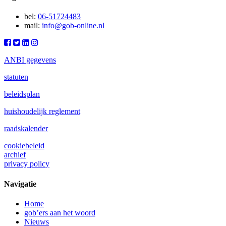
bel:
06-51724483
mail:
info@gob-online.nl
ANBI gegevens
statuten
beleidsplan
huishoudelijk reglement
raadskalender
cookiebeleid
archief
privacy policy
Navigatie
Home
gob’ers aan het woord
Nieuws