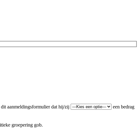
dit aanmeldingsformulier dat hij/zij
een bedrag
itieke groepering gob.