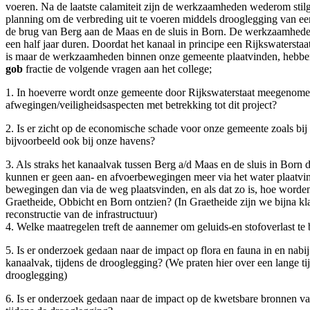
voeren. Na de laatste calamiteit zijn de werkzaamheden wederom stilg
planning om de verbreding uit te voeren middels drooglegging van ee
de brug van Berg aan de Maas en de sluis in Born. De werkzaamhede
een half jaar duren. Doordat het kanaal in principe een Rijkswatersta
is maar de werkzaamheden binnen onze gemeente plaatvinden, hebbe
gob
fractie de volgende vragen aan het college;
1. In hoeverre wordt onze gemeente door Rijkswaterstaat meegenome
afwegingen/veiligheidsaspecten met betrekking tot dit project?
2. Is er zicht op de economische schade voor onze gemeente zoals bij
bijvoorbeeld ook bij onze havens?
3. Als straks het kanaalvak tussen Berg a/d Maas en de sluis in Born 
kunnen er geen aan- en afvoerbewegingen meer via het water plaatvi
bewegingen dan via de weg plaatsvinden, en als dat zo is, hoe worde
Graetheide, Obbicht en Born ontzien? (In Graetheide zijn we bijna kl
reconstructie van de infrastructuur)
4. Welke maatregelen treft de aannemer om geluids-en stofoverlast te
5. Is er onderzoek gedaan naar de impact op flora en fauna in en nabi
kanaalvak, tijdens de drooglegging? (We praten hier over een lange ti
drooglegging)
6. Is er onderzoek gedaan naar de impact op de kwetsbare bronnen v