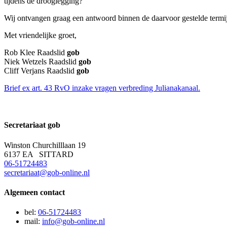
tijdens de drooglegging?
Wij ontvangen graag een antwoord binnen de daarvoor gestelde termi
Met vriendelijke groet,
Rob Klee Raadslid
gob
Niek Wetzels Raadslid
gob
Cliff Verjans Raadslid
gob
Brief ex art. 43 RvO inzake vragen verbreding Julianakanaal.
Secretariaat
gob
Winston Churchilllaan 19
6137 EA SITTARD
06-51724483
secretariaat@gob-online.nl
Algemeen contact
bel:
06-51724483
mail:
info@gob-online.nl