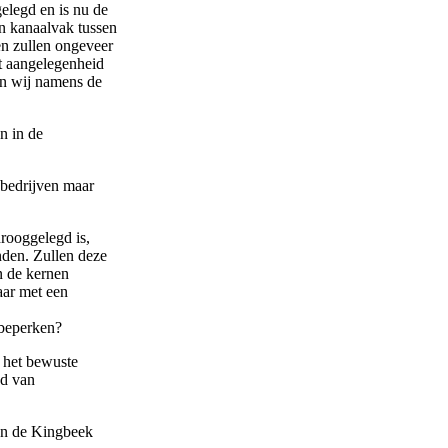
elegd en is nu de
n kanaalvak tussen
n zullen ongeveer
at aangelegenheid
n wij namens de
n in de
 bedrijven maar
drooggelegd is,
nden. Zullen deze
n de kernen
aar met een
 beperken?
j het bewuste
jd van
an de Kingbeek