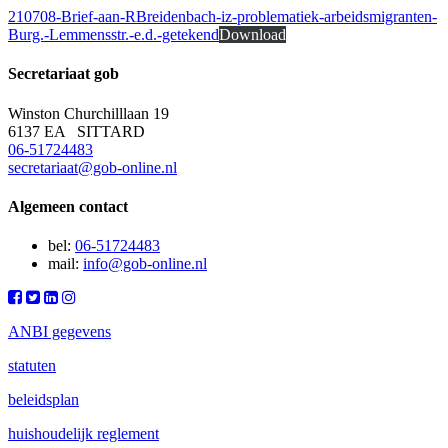
210708-Brief-aan-RBreidenbach-iz-problematiek-arbeidsmigranten-
Burg.-Lemmensstr.-e.d.-getekend
Download
Secretariaat
gob
Winston Churchilllaan 19
6137 EA SITTARD
06-51724483
secretariaat@gob-online.nl
Algemeen contact
bel:
06-51724483
mail:
info@gob-online.nl
ANBI gegevens
statuten
beleidsplan
huishoudelijk reglement