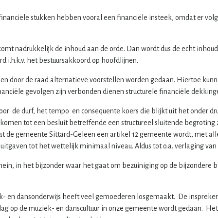
inanciële stukken hebben vooral een financiële insteek, omdat er volge
 komt nadrukkelijk de inhoud aan de orde. Dan wordt dus de echt inhoud
d i.h.k.v. het bestuursakkoord op hoofdlijnen.
nen door de raad alternatieve voorstellen worden gedaan. Hiertoe kunne
nciële gevolgen zijn verbonden dienen structurele financiële dekkin
or de durf, het tempo en consequente koers die blijkt uit het onder d
 komen tot een besluit betreffende een structureel sluitende begroting 
dat de gemeente Sittard-Geleen een artikel 12 gemeente wordt, met alle 
itgaven tot het wettelijk minimaal niveau. Aldus tot o.a. verlaging van 
ein, in het bijzonder waar het gaat om bezuiniging op de bijzondere bij
- en dansonderwijs heeft veel gemoederen losgemaakt. De inspreker 
ag op de muziek- en danscultuur in onze gemeente wordt gedaan. Het 