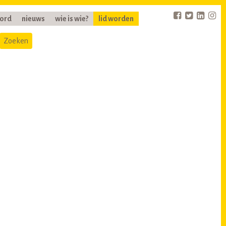
oord
nieuws
wie is wie?
lid worden