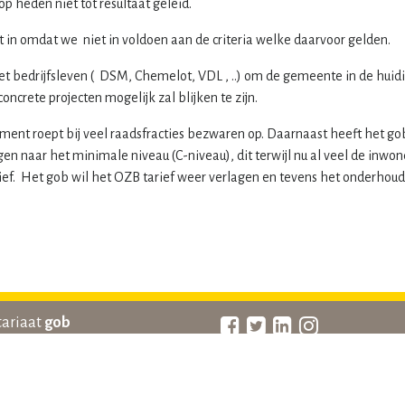
p heden niet tot resultaat geleid.
et in omdat we niet in voldoen aan de criteria welke daarvoor gelden.
t bedrijfsleven ( DSM, Chemelot, VDL , ..) om de gemeente in de huidi
ncrete projecten mogelijk zal blijken te zijn.
nt roept bij veel raadsfracties bezwaren op. Daarnaast heeft het g
en naar het minimale niveau (C-niveau), dit terwijl nu al veel de inwo
f. Het gob wil het OZB tarief weer verlagen en tevens het onderhouds
tariaat
gob
 Churchilllaan 19
ANBI gegevens
EA SITTARD
statuten
724483
beleidsplan