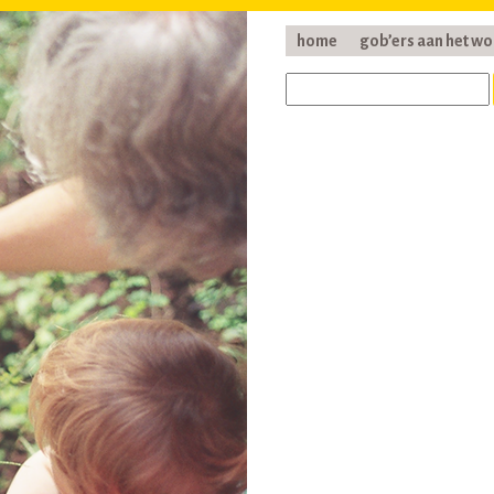
home
gob’ers aan het w