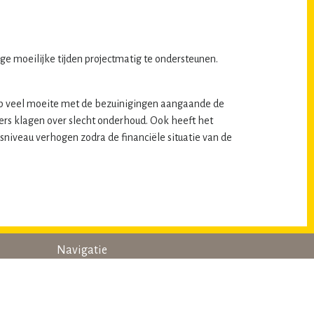
ge moeilijke tijden projectmatig te ondersteunen.
ob veel moeite met de bezuinigingen aangaande de
ners klagen over slecht onderhoud. Ook heeft het
niveau verhogen zodra de financiële situatie van de
Navigatie
home
gob’ers aan het woord
nieuws
wie is wie?