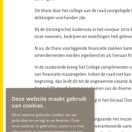
De thans door het college aan de raad voorgelegde f
dekkingen voorhanden zijn.
Bij de (strategische) kadernota in het voorjaar 2019
onze inwoners, bedrijven en instellingen heb gelever
N.a.v. de thans voorliggende financiële stukken kun
amendementen worden ingediend en als hieraan fina
In de raadsronde kreeg het College complimenten vo
van financiële maatregelen. Indien de raad niet kan
begroting, dan leidt dit tot de ongewenste situatie 
hoger OZB-tarief, het minimaliseren van de diverse u
Deze website maakt gebruik
Voor de voorgestelde bezuiniging in het Sociaal Dom
van cookies.
draagvlak.
Deze website gebruikt cookies om uw
Ook het bezuinigingsvoorstel aangaande het muziek
gebruikerservaring te verbeteren. Door
onze website te gebruiken, stemt u in met
voorgestelde bezuiniging een onverantwoorde aansl
alle cookies in overeenstemming met ons