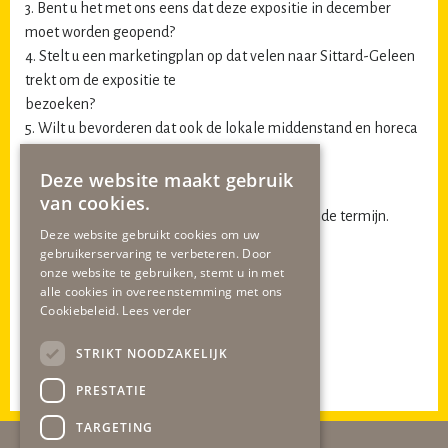
3. Bent u het met ons eens dat deze expositie in december
moet worden geopend?
4. Stelt u een marketingplan op dat velen naar Sittard-Geleen
trekt om de expositie te
bezoeken?
5. Wilt u bevorderen dat ook de lokale middenstand en horeca
hier hun bijdrage en
voordelen kunnen ontwikkelen?
Deze website maakt gebruik
van cookies.
Gaarne antwoorden binnen de daarvoor gestelde termijn.
Deze website gebruikt cookies om uw
gebruikerservaring te verbeteren. Door
John Smeets
onze website te gebruiken, stemt u in met
Raadslid CDA
alle cookies in overeenstemming met ons
Berry van Rijswijk
Cookiebeleid.
Lees verder
Raadslid
gob
STRIKT NOODZAKELIJK
art. 43 vragen inzake Toon Hermans expositie
PRESTATIE
TARGETING