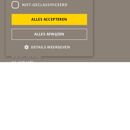
NIET-GECLASSIFICEERD
ALLES ACCEPTEREN
ALLES AFWIJZEN
Secretariaat
gob
DETAILS WEERGEVEN
Winston Churchilllaan 19
6137 EA SITTARD
06-51724483
secretariaat@gob-online.nl
Algemeen contact
bel:
06-51724483
mail:
info@gob-online.nl
ANBI gegevens
statuten
beleidsplan