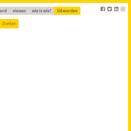
oord
nieuws
wie is wie?
lid worden