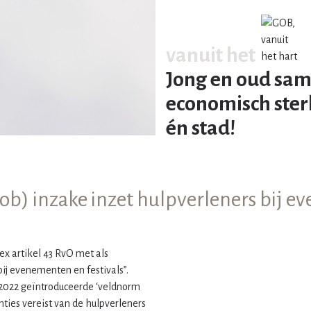
vanuit het
Jong en oud sam
economisch ster
én stad!
ob) inzake inzet hulpverleners bij ev
ex artikel 43 RvO met als
bij evenementen en festivals”.
n 2022 geïntroduceerde ‘veldnorm
ies vereist van de hulpverleners