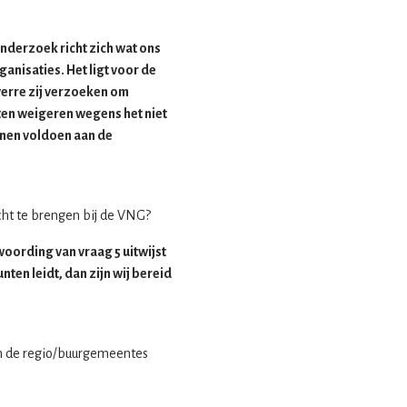
onderzoek richt zich wat ons
ganisaties. Het ligt voor de
verre zij verzoeken om
en weigeren wegens het niet
nnen voldoen aan de
cht te brengen bij de VNG?
oording van vraag 5 uitwijst
ten leidt, dan zijn wij bereid
n de regio/buurgemeentes