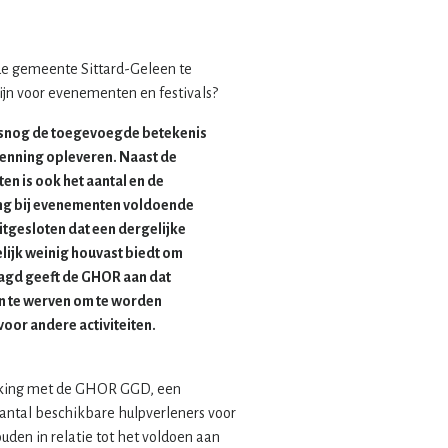
 de gemeente Sittard-Geleen te
ijn voor evenementen en festivals?
alsnog de toegevoegde betekenis
kenning opleveren. Naast de
n is ook het aantal en de
ng bij evenementen voldoende
tgesloten dat een dergelijke
ijk weinig houvast biedt om
aagd geeft de GHOR aan dat
ijn te werven om te worden
voor andere activiteiten.
erking met de GHOR GGD, een
ntal beschikbare hulpverleners voor
uden in relatie tot het voldoen aan