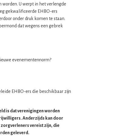
n worden. U werpt in het verlengde
oeg gekwalificeerde EHBO-ers
ierdoor onder druk komen te staan.
 Roermond dat wegens een gebrek
.
e nieuwe evenementennorm?
eleide EHBO-ers die beschikbaar zijn
eld is dat verenigingen worden
ijwilligers. Anderzijds kan door
zorgverleners vereist zijn, die
rden geleverd.