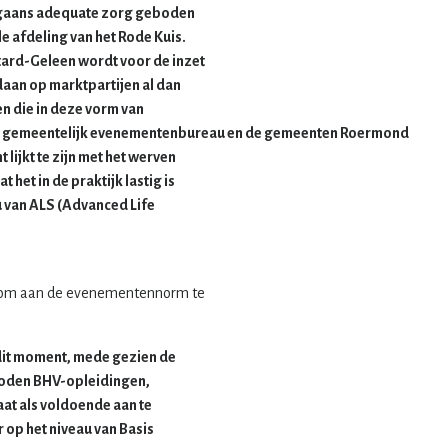
rgaans adequate zorg geboden
 afdeling van het Rode Kuis.
tard-Geleen wordt voor de inzet
aan op marktpartijen al dan
en die in deze vorm van
 het gemeentelijk evenementenbureau en de gemeenten Roermond
lijkt te zijn met het werven
het in de praktijk lastig is
u van ALS (Advanced Life
rd om aan de evenementennorm te
 dit moment, mede gezien de
eboden BHV-opleidingen,
at als voldoende aan te
op het niveau van Basis