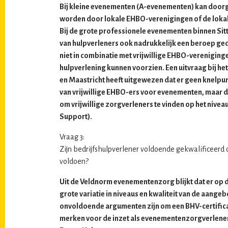
Bij kleine evenementen (A-evenementen) kan doo
worden door lokale EHBO-verenigingen of de lokale
Bij de grote professionele evenementen binnen Sit
van hulpverleners ook nadrukkelijk een beroep ged
niet in combinatie met vrijwillige EHBO-vereniging
hulpverlening kunnen voorzien. Een uitvraag bij
en Maastricht heeft uitgewezen dat er geen knelpunt 
van vrijwillige EHBO-ers voor evenementen, maar dat 
om vrijwillige zorgverleners te vinden op het nivea
Support).
Vraag 3:
Zijn bedrijfshulpverlener voldoende gekwalificee
voldoen?
Uit de Veldnorm evenementenzorg blijkt dat er op
grote variatie in niveaus en kwaliteit van de aang
onvoldoende argumenten zijn om een BHV-certifica
merken voor de inzet als evenementenzorgverlener 