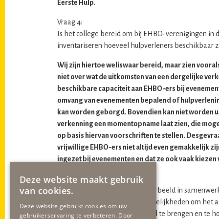
Eerste Hulp.
Vraag 4:
Is het college bereid om bij EHBO-verenigingen in
inventariseren hoeveel hulpverleners beschikbaar z
Wij zijn hiertoe weliswaar bereid, maar zien voor
niet over wat de uitkomsten van een dergelijke ver
beschikbare capaciteit aan EHBO-ers bij evenemente
omvang van evenementen bepalend of hulpverleni
kan worden geborgd. Bovendien kan niet worden ui
verkenning een momentopname laat zien, die mogel
op basis hiervan voorschriften te stellen. Desgevr
vrijwillige EHBO-ers niet altijd even gemakkelijk z
ingezet bij evenementen en dat ze ook vaak kiezen 
Deze website maakt gebruik
Vraag 5:
van cookies.
Is het college bereid om, bijvoorbeeld in samenw
onderzoek te doen naar de mogelijkheden om het aa
Deze website gebruikt cookies om uw
evenementen en festivals op pijl te brengen en te ho
gebruikerservaring te verbeteren. Door