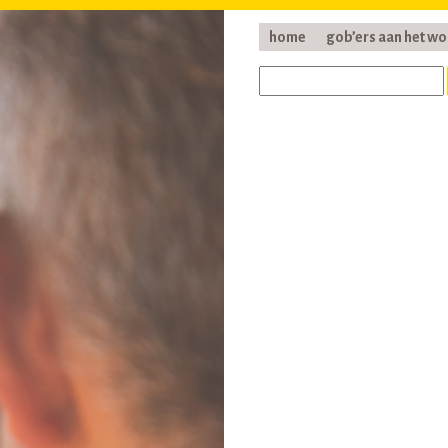
home
gob’ers aan het w