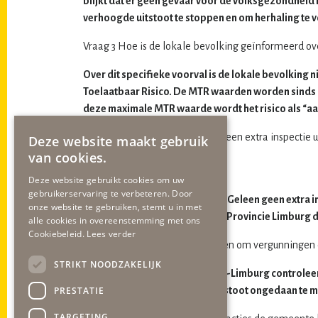
blijkt dat er geen gevaar voor de volksgezondheid
verhoogde uitstoot te stoppen en om herhaling te
Vraag 3 Hoe is de lokale bevolking geïnformeerd o
Over dit specifieke voorval is de lokale bevolking
Toelaatbaar Risico. De MTR waarden worden sinds 
deze maximale MTR waarde wordt het risico als “aan
Vraag 4 Is er door de gemeente een extra inspectie
Deze website maakt gebruik
nee ,
van cookies.
waarom niet?
Deze website gebruikt cookies om uw
gebruikerservaring te verbeteren. Door
Er is door de gemeente Sittard-Geleen geen extra i
onze website te gebruiken, stemt u in met
Zuid-Limburg voert namens de Provincie Limburg d
alle cookies in overeenstemming met ons
Cookiebeleid.
Lees verder
5. Heeft de gemeente overwogen om vergunningen of 
STRIKT NOODZAKELIJK
Nee. De Omgevingsdienst Zuid-Limburg controleert 
PRESTATIE
genomen om de verhoogde uitstoot ongedaan te m
TARGETING