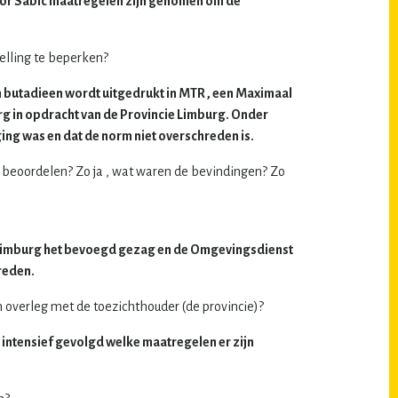
door Sabic maatregelen zijn genomen om de
elling te beperken?
an butadieen wordt uitgedrukt in MTR , een Maximaal
g in opdracht van de Provincie Limburg. Onder
ing was en dat de norm niet overschreden is.
e beoordelen? Zo ja , wat waren de bevindingen? Zo
cie Limburg het bevoegd gezag en de Omgevingsdienst
reden.
 overleg met de toezichthouder (de provincie)?
intensief gevolgd welke maatregelen er zijn