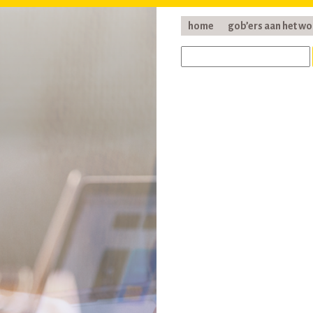
home
gob’ers aan het w