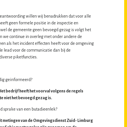
beantwoording willen wij benadrukken dat voor alle
eft geen formele positie in de inspectie en
ewel de gemeente geen bevoegd gezag is volgt het
ijn we continue in overleg met onder andere de
en als het incident effecten heeft voor de omgeving
de lead voor de communicatie dan bij de
iverse piketfuncties.
jdig geïnformeerd?
t bedrijf heeft het voorval volgens de regels
e niet het bevoegd gezag is.
jd sprake van een butadieenlek?
Uit metingen van de Omgevingsdienst Zuid- Limburg