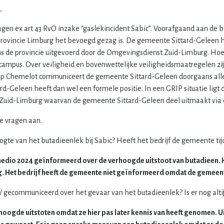
,
gen ex art 43 RvO inzake “gaslekincident Sabic”. Voorafgaand aan de 
 provincie Limburg het bevoegd gezag is. De gemeente Sittard-Geleen he
s de provincie uitgevoerd door de Omgevingsdienst Zuid-Limburg. Ho
de campus. Over veiligheid en bovenwettelijke veiligheidsmaatregelen z
 op Chemelot communiceert de gemeente Sittard-Geleen doorgaans alle
-Geleen heeft dan wel een formele positie. In een GRIP situatie ligt 
o Zuid-Limburg waarvan de gemeente Sittard-Geleen deel uitmaakt via d
e vragen aan.
te van het butadieenlek bij Sabic? Heeft het bedrijf de gemeente ti
medio 2024 geïnformeerd over de verhoogde uitstoot van butadieen. He
. Het bedrijf heeft de gemeente niet geïnformeerd omdat de gemeent
 gecommuniceerd over het gevaar van het butadieenlek? Is er nog alti
hoogde uitstoten omdat ze hier pas later kennis van heeft genomen. 