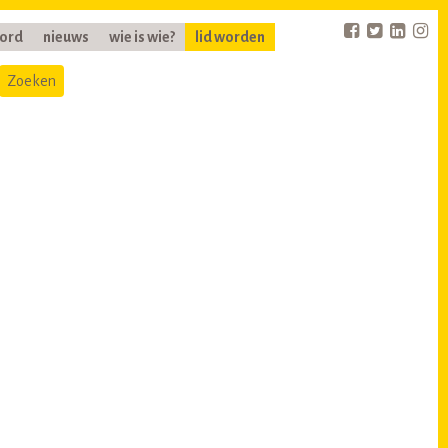
oord
nieuws
wie is wie?
lid worden