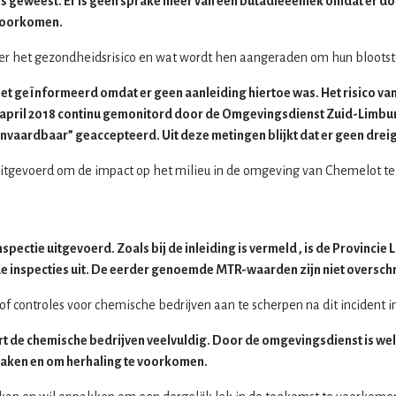
 is geweest. Er is geen sprake meer van een butadieeenlek omdat er 
 voorkomen.
ver het gezondheidsrisico en wat wordt hen aangeraden om hun blootst
 niet geïnformeerd omdat er geen aanleiding hiertoe was. Het risico v
april 2018 continu gemonitord door de Omgevingsdienst Zuid-Limbur
vaardbaar” geaccepteerd. Uit deze metingen blijkt dat er geen dreig
 uitgevoerd om de impact op het milieu in de omgeving van Chemelot t
nspectie uitgevoerd. Zoals bij de inleiding is vermeld , is de Provin
e inspecties uit. De eerder genoemde MTR-waarden zijn niet oversch
controles voor chemische bedrijven aan te scherpen na dit incident in
de chemische bedrijven veelvuldig. Door de omgevingsdienst is wel 
aken en om herhaling te voorkomen.