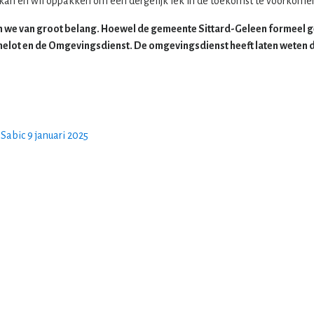
kan en wil oppakken om een dergelijk lek in de toekomst te voorkome
 we van groot belang. Hoewel de gemeente Sittard-Geleen formeel gee
melot en de Omgevingsdienst. De omgevingsdienst heeft laten weten
Sabic 9 januari 2025
tariaat
gob
 Churchilllaan 19
ANBI gegevens
EA SITTARD
statuten
724483
beleidsplan
ariaat@gob-online.nl
huishoudelijk reglement