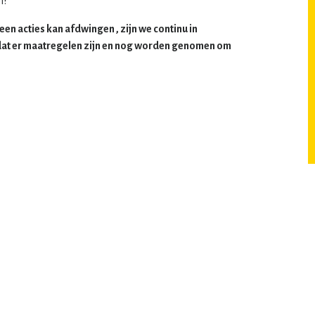
n?
n acties kan afdwingen , zijn we continu in
 dat er maatregelen zijn en nog worden genomen om
Navigatie
home
gob’ers aan het woord
nieuws
wie is wie?
lid worden