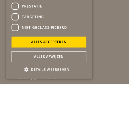
PRESTATIE
TARGETING
Secretariaat
gob
NIET-GECLASSIFICEERD
Winston Churchilllaan 19
6137 EA SITTARD
ALLES ACCEPTEREN
06-51724483
secretariaat@gob-online.nl
ALLES AFWIJZEN
Algemeen contact
DETAILS WEERGEVEN
bel:
06-51724483
mail:
info@gob-online.nl
ANBI gegevens
statuten
beleidsplan
huishoudelijk reglement
raadskalender