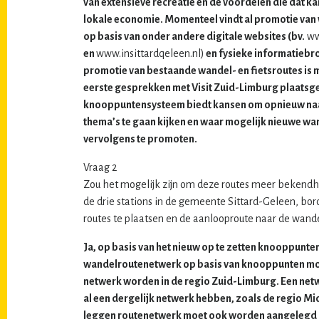
van extensieve recreatie en de voordelen die dat k
lokale economie. Momenteel vindt al promotie van 
op basis van onder andere digitale websites (bv.
ww
en
www.insittardqeleen.nl)
en fysieke informatiebro
promotie van bestaande wandel- en fietsroutes is 
eerste gesprekken met Visit Zuid-Limburg plaatsge
knooppuntensysteem biedt kansen om opnieuw naa
thema’s te gaan kijken en waar mogelijk nieuwe wa
vervolgens te promoten.
Vraag 2
Zou het mogelijk zijn om deze routes meer bekendhe
de drie stations in de gemeente Sittard-Geleen, bord
routes te plaatsen en de aanlooproute naar de wand
Ja, op basis van het nieuw op te zetten knooppunte
wandelroutenetwerk op basis van knooppunten mo
netwerk worden in de regio Zuid-Limburg. Een netwe
al een dergelijk netwerk hebben, zoals de regio M
leggen routenetwerk moet ook worden aangelegd a