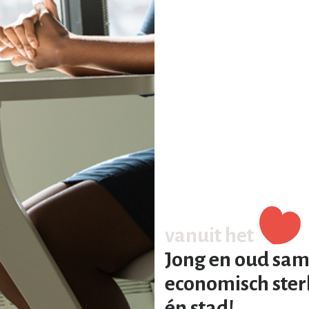
vanuit het
Jong en oud sam
economisch ster
én stad!