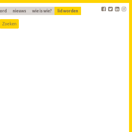
oord
nieuws
wie is wie?
lid worden