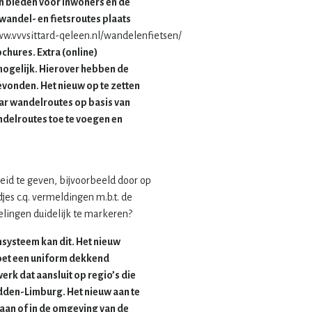
an bieden voor inwoners en de
wandel- en fietsroutes plaats
w.vvvsittard-qeleen.nl/wandelenfietsen/
chures. Extra (online)
mogelijk. Hierover hebben de
vonden. Het nieuw op te zetten
r wandelroutes op basis van
ndelroutes toe te voegen en
id te geven, bijvoorbeeld door op
jes c.q. vermeldingen m.b.t. de
elingen duidelijk te markeren?
nsysteem kan dit. Het nieuw
et een uniform dekkend
rk dat aansluit op regio’s die
idden-Limburg. Het nieuw aan te
an of in de omgeving van de