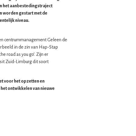
an het aanbestedingstraject
kan worden gestart met de
ntelijk niveau.
 en centrummanagement Geleen de
orbeeld in de zin van Hap-Stap
e road as you go’. Zijn er
t Zuid-Limburg dit soort
et voor het opzetten en
n het ontwikkelen van nieuwe
dernemers om samen te werken