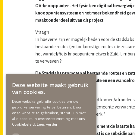
OV-knooppunten. Het fysiek en digitaal bewegwijz
knooppuntensysteem en het meer bekendheid geve
maakt onderdeel uit van dit project.
Vraag 3
In hoeverre zijn er mogelijkheden voor de stadslabs
bestaande routes (en toekomstige routes die zo aans
het wandel/fiets knooppuntennetwerk Zuid-Limbur
te verweven ?
De Stadslabs promoten al bestaande routes en zett
shoppingroutes, Instagram-route en een wandelro
Deze website maakt gebruik
van cookies.
Vraag 4
Wanneer mogen we het tot stand komen/afronden v
Deze website gebruikt cookies om uw
netwerk Zuid-Limburg in onze gemeente verwachten 
gebruikerservaring te verbeteren. Door
onze website te gebruiken, stemt u in met
knopenlopen fiets/wandel netwerk ?
alle cookies in overeenstemming met ons
Cookiebeleid.
Lees verder
Visit Zuid-Limburg legt op dit moment de laatste h
aanbestedingstraject. Daarnaast is de subsidieaan