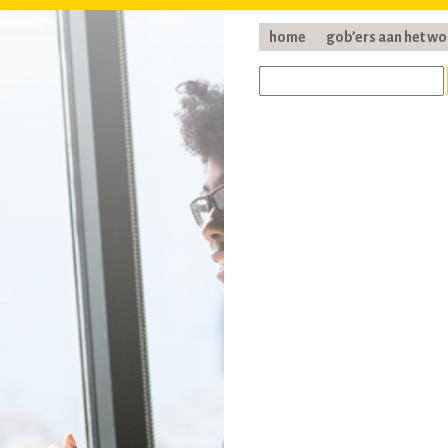
home
gob’ers aan het w