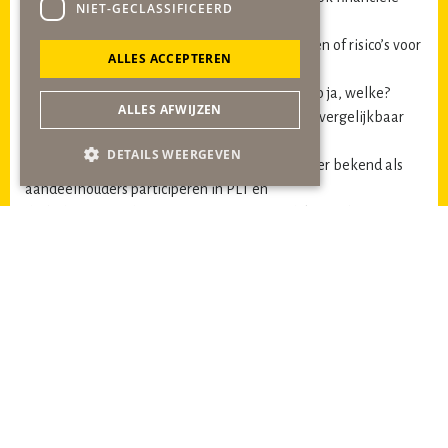
NIET-GECLASSIFICEERD
afspraken gemaakt?
12. Zo ja, zijn er of kunnen er financiële gevolgen of risico’s voor
ALLES ACCEPTEREN
de gemeente Sittard-Geleen ontstaan
door het aangaan van de samenwerking? En zo ja, welke?
ALLES AFWIJZEN
13. Indien er financiële gevolgen zijn, zijn deze vergelijkbaar
met de financiële gevolgen en risico’s van de
DETAILS WEERGEVEN
gemeentes Heerlen en Kerkrade die, voor zover bekend als
aandeelhouders participeren in PLT en
derhalve een andere status c.q. constructie lijken te hanteren?
14. Voor zover gob bekend, is er in het verleden ook sprake
geweest van een mogelijke samenwerking met het Theater
aan het Vrijthof in Maastricht. Is er ambtelijk en/of bestuurlijk
overleg met Maastricht geweest? Is een samenwerking met
Maastricht al dan niet samen met PLT, dus op Zuid-Limburgse
schaal, een optie?
15. Is het personeel c.q. de OR van DD betrokken geweest bij
de besluitvorming over de samenwerking met PLT,
bijvoorbeeld door een verzoek aan de OR om advies uit te